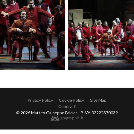
Privacy Policy
Cookie Policy
Site Map
Condividi
© 2026 Matteo Giuseppe Falcier - P.IVA 02222370039