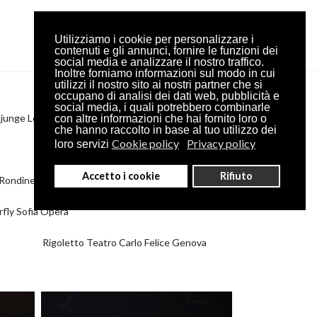
Utilizziamo i cookie per personalizzare i
contenuti e gli annunci, fornire le funzioni dei
social media e analizzare il nostro traffico.
Inoltre forniamo informazioni sul modo in cui
utilizzi il nostro sito ai nostri partner che si
occupano di analisi dei dati web, pubblicità e
social media, i quali potrebbero combinarle
 junge Lord Maggio Fiorentino
con altre informazioni che hai fornito loro o
che hanno raccolto in base al tuo utilizzo dei
Cookie policy
Privacy policy
loro servizi
Don Pasquale Sofia Opera House
Accetto i cookie
Rifiuto
 Rondine Teatro Verdi Pisa
fly Sofia Opera
Rigoletto Teatro Carlo Felice Genova