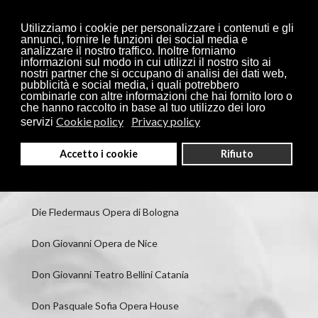
Utilizziamo i cookie per personalizzare i contenuti e gli
annunci, fornire le funzioni dei social media e
analizzare il nostro traffico. Inoltre forniamo
informazioni sul modo in cui utilizzi il nostro sito ai
nostri partner che si occupano di analisi dei dati web,
pubblicità e social media, i quali potrebbero
combinarle con altre informazioni che hai fornito loro o
che hanno raccolto in base al tuo utilizzo dei loro
Capuleti e Montecchi Teatro Filarmonico di Verona
Cookie policy
Privacy policy
servizi
Capuleti e Montecchi Teatro Grande Brescia
Accetto i cookie
Rifiuto
Der junge Lord Maggio Fiorentino
Die Fledermaus Opera di Bologna
Don Giovanni Opera de Nice
Don Giovanni Teatro Bellini Catania
Don Pasquale Sofia Opera House