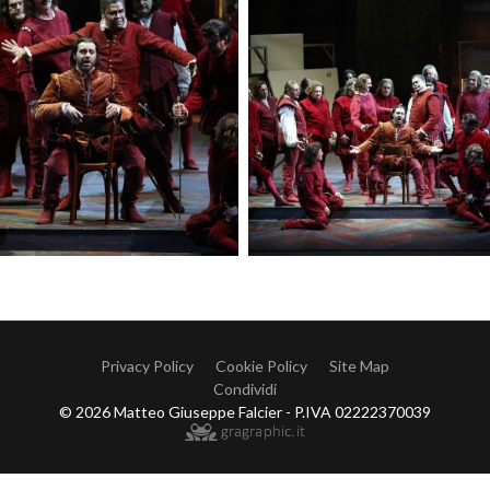
Privacy Policy
Cookie Policy
Site Map
Condividi
© 2026 Matteo Giuseppe Falcier - P.IVA 02222370039