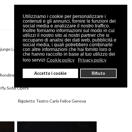
Utilizziamo i cookie per personalizzare i
contenuti e gli annunci, fornire le funzioni dei
social media e analizzare il nostro traffico.
Inoltre forniamo informazioni sul modo in cui
utilizzi il nostro sito ai nostri partner che si
occupano di analisi dei dati web, pubblicità e
social media, i quali potrebbero combinarle
 junge Lord Maggio Fiorentino
con altre informazioni che hai fornito loro o
che hanno raccolto in base al tuo utilizzo dei
Cookie policy
Privacy policy
loro servizi
Don Pasquale Sofia Opera House
Accetto i cookie
Rifiuto
 Rondine Teatro Verdi Pisa
fly Sofia Opera
Rigoletto Teatro Carlo Felice Genova