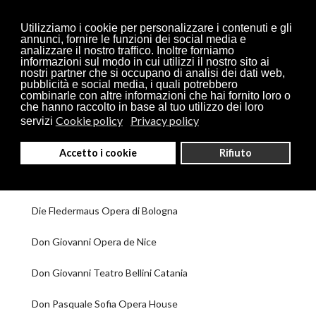
Utilizziamo i cookie per personalizzare i contenuti e gli
annunci, fornire le funzioni dei social media e
analizzare il nostro traffico. Inoltre forniamo
informazioni sul modo in cui utilizzi il nostro sito ai
nostri partner che si occupano di analisi dei dati web,
pubblicità e social media, i quali potrebbero
combinarle con altre informazioni che hai fornito loro o
che hanno raccolto in base al tuo utilizzo dei loro
Capuleti e Montecchi Teatro Filarmonico di Verona
Cookie policy
Privacy policy
servizi
Capuleti e Montecchi Teatro Grande Brescia
Accetto i cookie
Rifiuto
Der junge Lord Maggio Fiorentino
Die Fledermaus Opera di Bologna
Don Giovanni Opera de Nice
Don Giovanni Teatro Bellini Catania
Don Pasquale Sofia Opera House