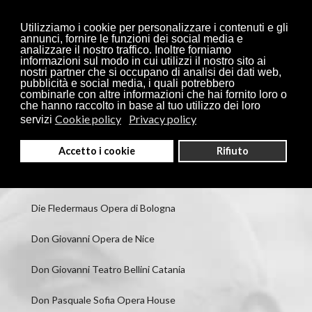
Utilizziamo i cookie per personalizzare i contenuti e gli
annunci, fornire le funzioni dei social media e
analizzare il nostro traffico. Inoltre forniamo
informazioni sul modo in cui utilizzi il nostro sito ai
nostri partner che si occupano di analisi dei dati web,
pubblicità e social media, i quali potrebbero
combinarle con altre informazioni che hai fornito loro o
che hanno raccolto in base al tuo utilizzo dei loro
Capuleti e Montecchi Teatro Filarmonico di Verona
Cookie policy
Privacy policy
servizi
Capuleti e Montecchi Teatro Grande Brescia
Accetto i cookie
Rifiuto
Der junge Lord Maggio Fiorentino
Die Fledermaus Opera di Bologna
Don Giovanni Opera de Nice
Don Giovanni Teatro Bellini Catania
Don Pasquale Sofia Opera House